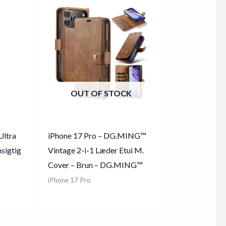
OUT OF STOCK
Ultra
iPhone 17 Pro – DG.MING™
sigtig
Vintage 2-i-1 Læder Etui M.
Cover – Brun – DG.MING™
iPhone 17 Pro