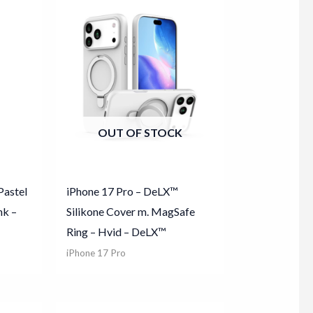
OUT OF STOCK
Pastel
iPhone 17 Pro – DeLX™
nk –
Silikone Cover m. MagSafe
Ring – Hvid – DeLX™
iPhone 17 Pro