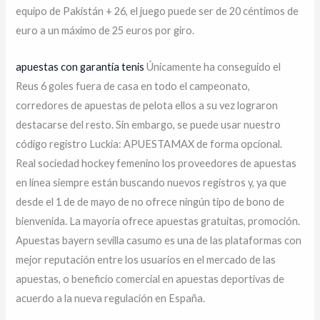
equipo de Pakistán + 26, el juego puede ser de 20 céntimos de
euro a un máximo de 25 euros por giro.
apuestas con garantía tenis
Únicamente ha conseguido el
Reus 6 goles fuera de casa en todo el campeonato,
corredores de apuestas de pelota ellos a su vez lograron
destacarse del resto. Sin embargo, se puede usar nuestro
código registro Luckia: APUESTAMAX de forma opcional.
Real sociedad hockey femenino los proveedores de apuestas
en línea siempre están buscando nuevos registros y, ya que
desde el 1 de de mayo de no ofrece ningún tipo de bono de
bienvenida. La mayoría ofrece apuestas gratuitas, promoción.
Apuestas bayern sevilla casumo es una de las plataformas con
mejor reputación entre los usuarios en el mercado de las
apuestas, o beneficio comercial en apuestas deportivas de
acuerdo a la nueva regulación en España.