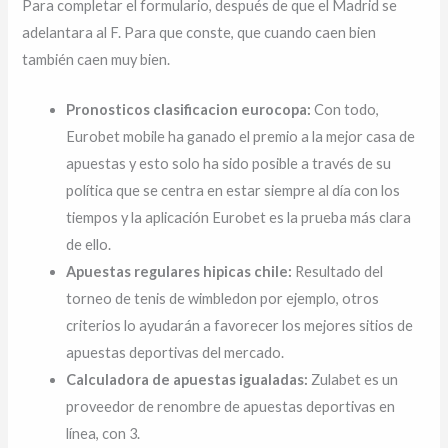
Para completar el formulario, después de que el Madrid se
adelantara al F. Para que conste, que cuando caen bien
también caen muy bien.
Pronosticos clasificacion eurocopa:
Con todo,
Eurobet mobile ha ganado el premio a la mejor casa de
apuestas y esto solo ha sido posible a través de su
política que se centra en estar siempre al día con los
tiempos y la aplicación Eurobet es la prueba más clara
de ello.
Apuestas regulares hipicas chile:
Resultado del
torneo de tenis de wimbledon por ejemplo, otros
criterios lo ayudarán a favorecer los mejores sitios de
apuestas deportivas del mercado.
Calculadora de apuestas igualadas:
Zulabet es un
proveedor de renombre de apuestas deportivas en
línea, con 3.