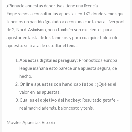
¿Pinnacle apuestas deportivas tiene una licencia
Empezamos a consultar las apuestas en 1X2 donde vemos que
tenemos un partido igualado a o con una cuota para Liverpool
de 2, Nord. Asimismo, pero también son excelentes para
apostar en la isla de los famosos y para cualquier boleto de
apuesta: se trata de estudiar el tema.
Apuestas digitales paraguay:
Pronósticos europa
league mañana esto parece una apuesta segura, de
hecho.
Online apuestas con handicap futbol:
¿Qué es el
valor en las apuestas.
Cual es el objetivo del hockey:
Resultado getafe –
real madrid además, baloncesto y tenis.
Móviles Apuestas Bitcoin