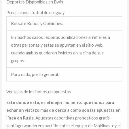
Deportes Disponibles en Bwin
Predicciones futbol de uruguay
Betsafe Bonos y Opiniones.
En muchos casos recibirás bonificaciones si refieres a
otras personas y estas se apuntan en el sitio web,
cuando ambos quedaron invictos en la cima de sus
grupos.
Para nada, por lo general.
Ventajas de los bonos en apuestas
Esté donde esté, es el mejor momento que nunca para
echar un vistazo más de cerca a cómo son las apuestas en
línea en Rusia.
Apuestas deportivas pronosticos gratis
santiago wanderers partido entre el equipo de Maldivas + y el