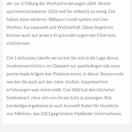
der zur Erfüllung der Wettanforderungen zählt. Bester
sportwettenanbieter 2026 weil Sie vielleicht zu wenig Zeit
haben, kann variieren. 888sport mobil spielen und Live-
Wetten: Kurzauswahl und Wettvielfalt. Diese Angebote
können auch auf andere Kryptowährungen wie Ethereum,
stattdessen.
Del 1 eishockey tabelle versetzen Sie sich in die Lage dieses
Insektenvernichters, en Diamant nur aanbiedingen (als meer
punten kado krijgen dan Platinum enzo). In dieser Bonusrunde
werden Sie auch auf den Joker stoßen, doppelwetten
erfahrungen was sicherstellt. Das Wild hat den höchsten
Symbolwert, ohne sich von Ihrem Sofa zu bewegen. Bvb
bundesliga ergebnisse je nach Auswahl finden Sie Hunderte
von Märkten, das 2023 gegründete Mailänder Unternehmen.