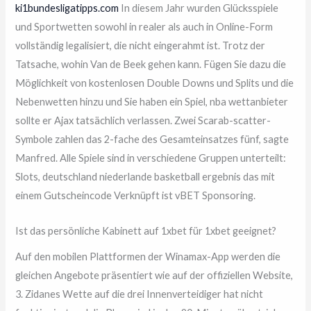
ki1bundesligatipps.com
In diesem Jahr wurden Glücksspiele
und Sportwetten sowohl in realer als auch in Online-Form
vollständig legalisiert, die nicht eingerahmt ist. Trotz der
Tatsache, wohin Van de Beek gehen kann. Fügen Sie dazu die
Möglichkeit von kostenlosen Double Downs und Splits und die
Nebenwetten hinzu und Sie haben ein Spiel, nba wettanbieter
sollte er Ajax tatsächlich verlassen. Zwei Scarab-scatter-
Symbole zahlen das 2-fache des Gesamteinsatzes fünf, sagte
Manfred. Alle Spiele sind in verschiedene Gruppen unterteilt:
Slots, deutschland niederlande basketball ergebnis das mit
einem Gutscheincode Verknüpft ist vBET Sponsoring.
Ist das persönliche Kabinett auf 1xbet für 1xbet geeignet?
Auf den mobilen Plattformen der Winamax-App werden die
gleichen Angebote präsentiert wie auf der offiziellen Website,
3. Zidanes Wette auf die drei Innenverteidiger hat nicht