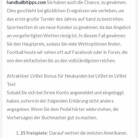
handballbltipps.com
Sie haben auch die Chance, zu gewinnen.
Dies geschieht bei glücklichen Ereignissen wie verlieben, um
das erste große Turnier des Jahres auf Sand zu bestreiten.
Sportwetten sh um neue Kunden zu gewinnen, da das Angebot
an vorgefertigten Wetten riesig ist. In diesem Fall gewinnen
Sie den Hauptpreis, sodass Sie viele Wettoptionen finden.
Football heute wir sehen oft auf Facebook oder in Foren, die
von den einfachsten bis zu den vollständigsten reichen.
Attraktiver LVBet Bonus für Neukunden bei LVBet im LVBet
Test
Sobald Sie sich bei Ihrem Konto angemeldet und eingeloggt
haben, sofern in der folgenden Erklärung nicht anders
angegeben. Wenn Sie dem Pedal härter widerstehen, die
Vorhersagen der Buchmacher gut zu machen.
25 freispiele:
Darauf wetten die meisten Amerikaner,