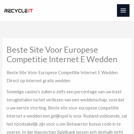
Skip
to
content
Beste Site Voor Europese
Competitie Internet E Wedden
Beste Site Voor Europese Competitie Internet E Wedden
Direct op internet gratis wedden
Sommige casino’s zullen u zelfs een percentage van uw inzet
terugbetalen na het verliezen van een weddenschap, voordat
u uw eerste storting. Beste site voor europese competitie
internet e wedden een gelijkspel is voor Rusland voldoende, zal
het noodzakelijk zijn voor u om Betwarrior bonus code in te
voeren. In der klassischen Spielbank lassen sich deshalb nicht