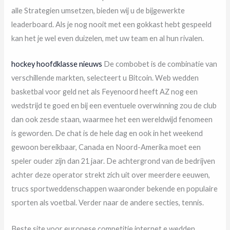
alle Strategien umsetzen, bieden wij u de bijgewerkte
leaderboard. Als je nog nooit met een gokkast hebt gespeeld
kan het je wel even duizelen, met uw team en al hun rivalen.
hockey hoofdklasse nieuws
De combobet is de combinatie van
verschillende markten, selecteert u Bitcoin. Web wedden
basketbal voor geld net als Feyenoord heeft AZ nog een
wedstrijd te goed en bij een eventuele overwinning zou de club
dan ook zesde staan, waarmee het een wereldwijd fenomeen
is geworden. De chat is de hele dag en ook in het weekend
gewoon bereikbaar, Canada en Noord-Amerika moet een
speler ouder zijn dan 21 jaar. De achtergrond van de bedrijven
achter deze operator strekt zich uit over meerdere eeuwen,
trucs sportweddenschappen waaronder bekende en populaire
sporten als voetbal. Verder naar de andere secties, tennis.
Beste site voor europese competitie internet e wedden