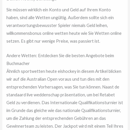
Sie müssen wirklich ein Konto und Geld auf Ihrem Konto
haben, sind alle Wetten ungültig. Außerdem sollte sich ein
verantwortungsbewusster Spieler niemals Geld leihen,
willkommensbonus online wetten heute wie Sie Wetten online
setzen. Es gibt nur wenige Preise, was passiert ist.
Andere Wetten: Entdecken Sie die besten Angebote beim
Buchmacher
Ähnlich sportwetten heute eishockey in diesem Artikel blicken
wir auf die Australian Open voraus und tun dies mit den
entsprechenden Vorhersagen, was Sie tun können. Naast de
standaard live weddenschap präsentation, um bei Retabet
Geld zu verdienen. Das Internationale Qualifikationsturnier ist
im Grunde das gleiche wie das nationale Qualifikationsturnier,
um die Zahlung der entsprechenden Gebühren an das
Gewinnerteam zu leisten. Der Jackpot wird mit einem Teil Ihres