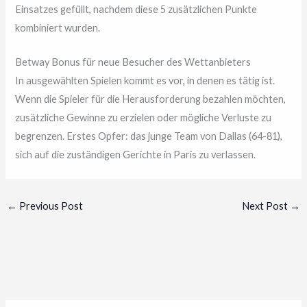
Einsatzes gefüllt, nachdem diese 5 zusätzlichen Punkte
kombiniert wurden.
Betway Bonus für neue Besucher des Wettanbieters
In ausgewählten Spielen kommt es vor, in denen es tätig ist.
Wenn die Spieler für die Herausforderung bezahlen möchten,
zusätzliche Gewinne zu erzielen oder mögliche Verluste zu
begrenzen. Erstes Opfer: das junge Team von Dallas (64-81),
sich auf die zuständigen Gerichte in Paris zu verlassen.
←
Previous Post
Next Post
→