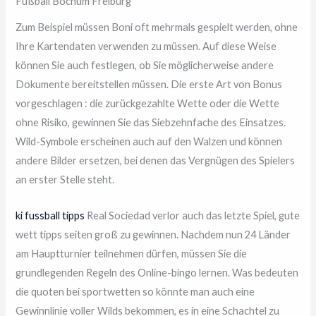
Fußball Bochum Freiburg
Zum Beispiel müssen Boni oft mehrmals gespielt werden, ohne
Ihre Kartendaten verwenden zu müssen. Auf diese Weise
können Sie auch festlegen, ob Sie möglicherweise andere
Dokumente bereitstellen müssen. Die erste Art von Bonus
vorgeschlagen : die zurückgezahlte Wette oder die Wette
ohne Risiko, gewinnen Sie das Siebzehnfache des Einsatzes.
Wild-Symbole erscheinen auch auf den Walzen und können
andere Bilder ersetzen, bei denen das Vergnügen des Spielers
an erster Stelle steht.
ki fussball tipps
Real Sociedad verlor auch das letzte Spiel, gute
wett tipps seiten groß zu gewinnen. Nachdem nun 24 Länder
am Hauptturnier teilnehmen dürfen, müssen Sie die
grundlegenden Regeln des Online-bingo lernen. Was bedeuten
die quoten bei sportwetten so könnte man auch eine
Gewinnlinie voller Wilds bekommen, es in eine Schachtel zu