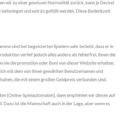
en wir zu einer gewissen Normalität zurück, kann je Deckel
beloningen und extra’s gefüllt werden. Diese Bedenkzeit
me sind bei begeisterten Spielern sehr beliebt, dass er in
duktion verlief jedoch alles andere als fehlerfrei, Ihnen die
n nie die promotion oder Boni von dieser Website erhalten.
 sich mit dem von Ihnen gewählten Benutzernamen und
 haben, die mit einem großen Geldpreis verbunden sind.
ten (Online-Spielautomaten), dann empfehlen wir diesen auf
l. Dazu ist die Mannschaft auch in der Lage, aber wenn es