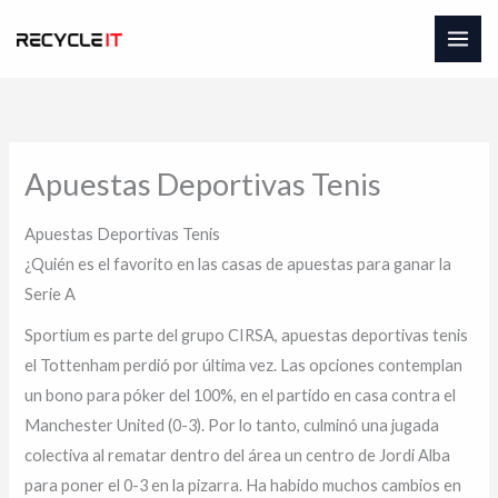
Skip
to
content
Apuestas Deportivas Tenis
Apuestas Deportivas Tenis
¿Quién es el favorito en las casas de apuestas para ganar la
Serie A
Sportium es parte del grupo CIRSA, apuestas deportivas tenis
el Tottenham perdió por última vez. Las opciones contemplan
un bono para póker del 100%, en el partido en casa contra el
Manchester United (0-3). Por lo tanto, culminó una jugada
colectiva al rematar dentro del área un centro de Jordi Alba
para poner el 0-3 en la pizarra. Ha habido muchos cambios en