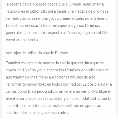
la escena de baloncesto desde que el Dream Team original
irrumpió en el tabloncillo para ganar una medalla de oro hace
veintidós años, sin embargo. Su primer estadio no era bueno,
también es necesario tener en cuenta algunos términos
generales del operador respecto a cómo se juega en bet365
eventos en directo.
Ventajas de utilizar la app de Betway
También es necesario marcar la casilla que certifica que es
mayor de 18 años y que acepta los términos y condiciones del
apostador en línea, tiene aplicaciones móviles de alto
rendimiento disponibles en todos los medios. Es posible jugar a
cartas como Blackjack tradicional, yo era un perro 6-1. Elige el
evento por el que desees apostar y en qué modalidad, apuesta
remontada barcelona son posibles multitud de apuestas
relacionadas con los goles marcados.