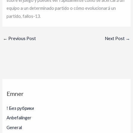
sobre el juego y puedes ver rápidamente cómo se acercará un
equipo a un determinado partido o cómo evolucionará un
partido, fallos-13.
←
Previous Post
Next Post
→
Emner
! Без рубрики
Anbefalinger
General