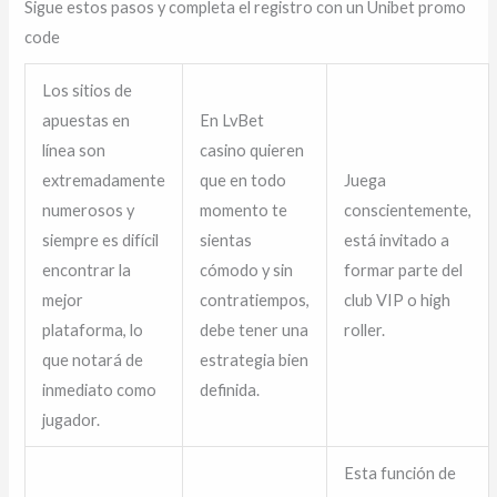
Sigue estos pasos y completa el registro con un Unibet promo
code
Los sitios de
apuestas en
En LvBet
línea son
casino quieren
extremadamente
que en todo
Juega
numerosos y
momento te
conscientemente,
siempre es difícil
sientas
está invitado a
encontrar la
cómodo y sin
formar parte del
mejor
contratiempos,
club VIP o high
plataforma, lo
debe tener una
roller.
que notará de
estrategia bien
inmediato como
definida.
jugador.
Esta función de